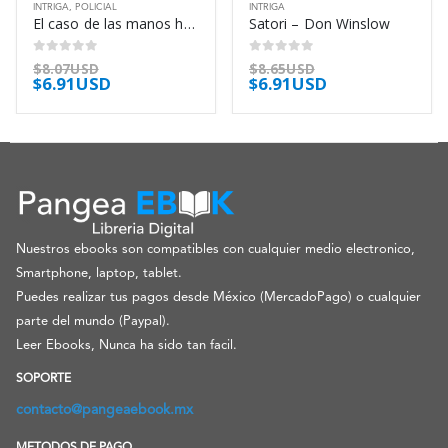
INTRIGA
,
POLICIAL
INTRIGA
El caso de las manos heladas – Erle Stanley Gardner
Satori – Don Winslow
0
out of 5
0
out of 5
$
8.07USD
$
8.65USD
$
6.91USD
$
6.91USD
Nuestros ebooks son compatibles con cualquier medio electronico,
Smartphone, laptop, tablet.
Puedes realizar tus pagos desde México (MercadoPago) o cualquier
parte del mundo (Paypal).
Leer Ebooks, Nunca ha sido tan facil.
SOPORTE
contacto@pangeaebook.mx