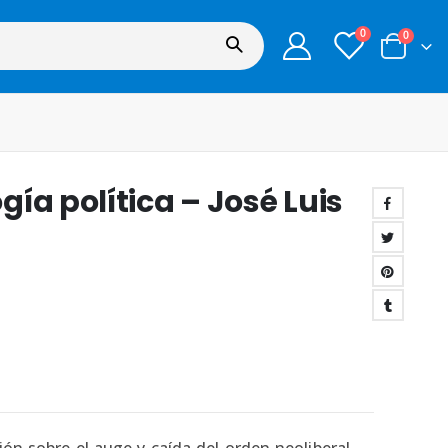
0
0
ía política – José Luis
ión sobre el auge y caída del orden neoliberal.