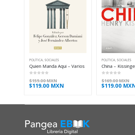
POLÍTICA
,
SOCIALES
POLÍTICA
,
SOCIALES
Quien Manda Aqui – Varios
China – Kissing
0
out of 5
0
out of 5
$
159.00 MXN
$
169.00 MXN
$
119.00 MXN
$
119.00 MX