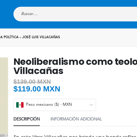
 POLÍTICA – JOSÉ LUIS VILLACAÑAS
Neoliberalismo como teolog
Villacañas
$
139.00 MXN
$
119.00 MXN
Peso mexicano ($) - MXN
DESCRIPCIÓN
INFORMACIÓN ADICIONAL
En este libro Villacañas nos brinda una honda reflex