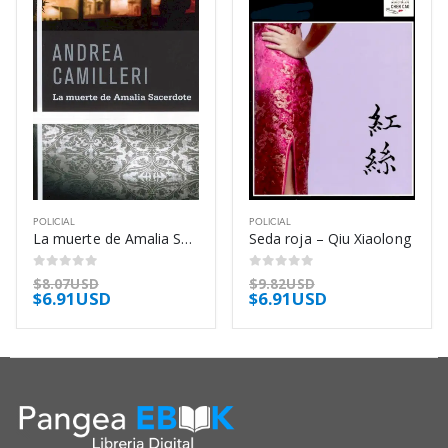
POLICIAL
POLICIAL
La muerte de Amalia Sacerdote – Andrea Camilleri
Seda roja – Qiu Xiaolong
0
out of 5
0
out of 5
$
8.07USD
$
9.82USD
$
6.91USD
$
6.91USD