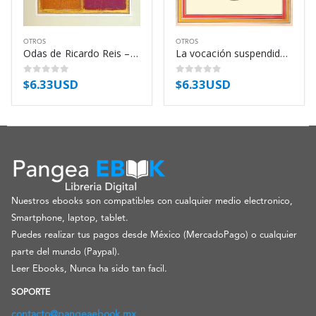
OTROS
OTROS
Odas de Ricardo Reis – Fernando Pessoa
La vocación suspendida – Pierre Klossowski
$
6.33USD
$
6.33USD
0
out of 5
0
out of 5
Nuestros ebooks son compatibles con cualquier medio electronico,
Smartphone, laptop, tablet.
Puedes realizar tus pagos desde México (MercadoPago) o cualquier
parte del mundo (Paypal).
Leer Ebooks, Nunca ha sido tan facil.
SOPORTE
contacto@pangeaebook.mx