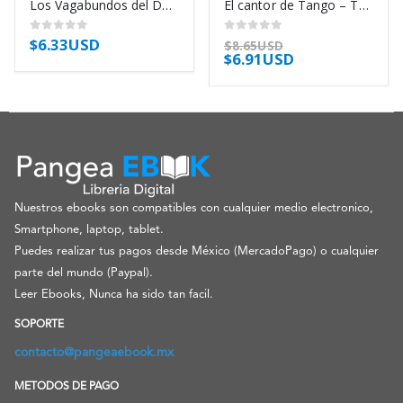
Los Vagabundos del Dharma – Jack Kerouac
El cantor de Tango – Tomás Eloy Martínez
$
6.33USD
0
out of 5
0
out of 5
$
8.65USD
$
6.91USD
Nuestros ebooks son compatibles con cualquier medio electronico,
Smartphone, laptop, tablet.
Puedes realizar tus pagos desde México (MercadoPago) o cualquier
parte del mundo (Paypal).
Leer Ebooks, Nunca ha sido tan facil.
SOPORTE
contacto@pangeaebook.mx
METODOS DE PAGO