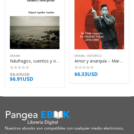
DRAMA
DRAMA
,
HISTÓRICO
Náufragos, cuentos y otros pecios – Miguel Aguilar Aguilar
Amor y anarquía – Martín Caparrós
$
6.33USD
0
out of 5
0
out of 5
$
8.07USD
$
6.91USD
Nuestros ebooks son compatibles con cualquier medio electronico,