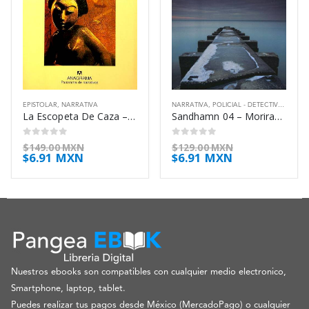
EPISTOLAR
,
NARRATIVA
NARRATIVA
,
POLICIAL - DETECTIVES
,
THRIL
La Escopeta De Caza – Inoue Yasushi
Sandhamn 04 – Moriras Esta Noche – Sten Viveca
0
out of 5
0
out of 5
$
149.00 MXN
$
129.00 MXN
$
6.91 MXN
$
6.91 MXN
Nuestros ebooks son compatibles con cualquier medio electronico,
Smartphone, laptop, tablet.
Puedes realizar tus pagos desde México (MercadoPago) o cualquier