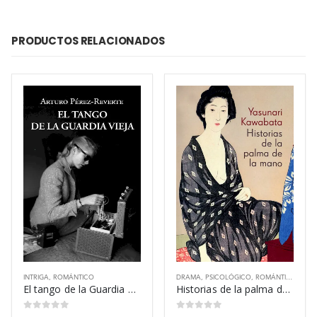
PRODUCTOS RELACIONADOS
INTRIGA
,
ROMÁNTICO
DRAMA
,
PSICOLÓGICO
,
ROMÁNTICO
El tango de la Guardia Vieja – Arturo Pérez-Reverte
Historias de la palma de la mano – Yasunari Kawabata
0
out of 5
0
out of 5