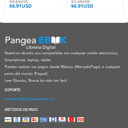
$
9.82USD
$
7.49USD
$
6.91USD
$
6.91USD
Nuestros ebooks son compatibles con cualquier medio electronico,
Smartphone, laptop, tablet.
Puedes realizar tus pagos desde México (MercadoPago) o cualquier
parte del mundo (Paypal).
Leer Ebooks, Nunca ha sido tan facil.
SOPORTE
contacto@pangeaebook.mx
METODOS DE PAGO