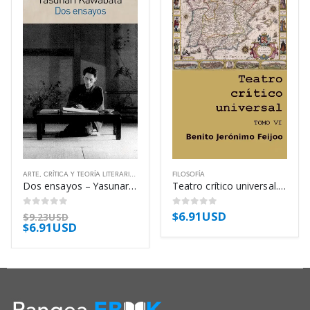
ARTE
,
CRÍTICA Y TEORÍA LITERARIA
,
FILOSOFÍA
FILOSOFÍA
Dos ensayos – Yasunari Kawabata
Teatro crítico universal. Tomo VI – Benito Jerónimo Feijoo
$
6.91USD
0
out of 5
0
out of 5
$
9.23USD
$
6.91USD