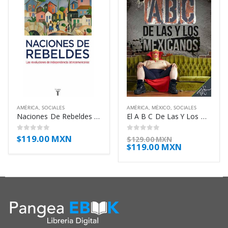
AMÉRICA
,
SOCIALES
AMÉRICA
,
MÉXICO
,
SOCIALES
Naciones De Rebeldes – Lucena Giraldo Manuel
El A B C De Las Y Los Mexicanos – Loaeza Guadalupe
$
119.00 MXN
0
out of 5
0
out of 5
$
129.00 MXN
$
119.00 MXN