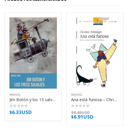
INFANTIL
INFANTIL
Jim Botón y los 13 salvajes – Michael Ende
Ana está furiosa – Christine Nöstlinger
$
6.33USD
0
out of 5
0
out of 5
$
8.65USD
$
6.91USD