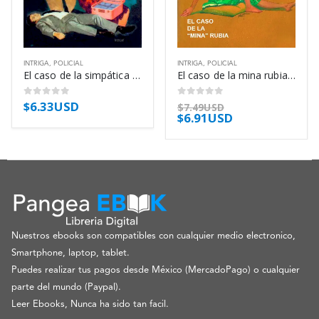
INTRIGA
,
POLICIAL
INTRIGA
,
POLICIAL
El caso de la simpática impostora – Erle Stanley Gardner
El caso de la mina rubia – Erle Stanley Gardner
$
6.33USD
0
out of 5
0
out of 5
$
7.49USD
$
6.91USD
Nuestros ebooks son compatibles con cualquier medio electronico,
Smartphone, laptop, tablet.
Puedes realizar tus pagos desde México (MercadoPago) o cualquier
parte del mundo (Paypal).
Leer Ebooks, Nunca ha sido tan facil.