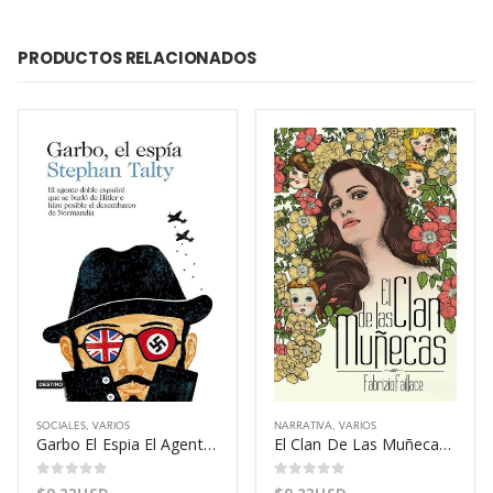
PRODUCTOS RELACIONADOS
SOCIALES
,
VARIOS
NARRATIVA
,
VARIOS
Garbo El Espia El Agente Doble – Talty Stephan
El Clan De Las Muñecas – Faillace Fabrizio
0
out of 5
0
out of 5