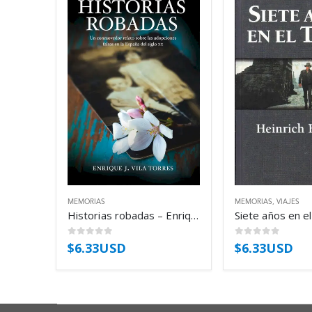
MEMORIAS
MEMORIAS
,
VIAJES
Historias robadas – Enrique J. Vila Torres
0
out of 5
0
out of 5
$
6.33USD
$
6.33USD