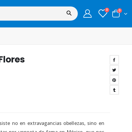
0
0
Flores
iste no en extravagancias obellezas, sino en
itas por unpoeta de fama en México, que nos