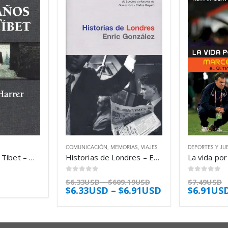
COMUNICACIÓN
,
MEMORIAS
,
VIAJES
DEPORTES Y JU
Siete años en el Tíbet – Heinrich Harrer
Historias de Londres – Enric González
0
out of 5
0
out of 5
$
6.33USD
–
$
609.19USD
$
7.49USD
$
6.33USD
–
$
6.91USD
$
6.91US