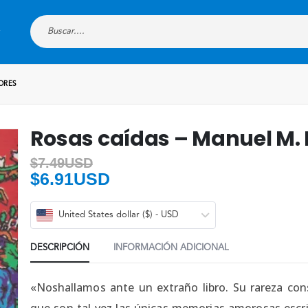
ORES
Rosas caídas – Manuel M. 
$
7.49USD
$
6.91USD
United States dollar ($) - USD
DESCRIPCIÓN
INFORMACIÓN ADICIONAL
«Noshallamos ante un extraño libro. Su rareza cons
que son tal vez las únicas memorias amorosas escr