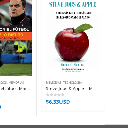
EGOS
,
MEMORIAS
MEMORIAS
,
TECNOLOGÍA
La vida por el fútbol. Marcelo Bielsa, el último romántico – Román Iucht
Steve Jobs & Apple – Michael Moritz
0
out of 5
$
6.33USD
D