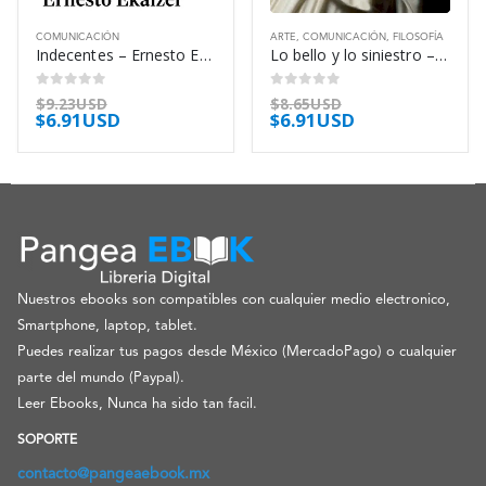
COMUNICACIÓN
ARTE
,
COMUNICACIÓN
,
FILOSOFÍA
Indecentes – Ernesto Ekaizer
Lo bello y lo siniestro – Eugenio Trías
0
out of 5
0
out of 5
$
9.23USD
$
8.65USD
$
6.91USD
$
6.91USD
Nuestros ebooks son compatibles con cualquier medio electronico,
Smartphone, laptop, tablet.
Puedes realizar tus pagos desde México (MercadoPago) o cualquier
parte del mundo (Paypal).
Leer Ebooks, Nunca ha sido tan facil.
SOPORTE
contacto@pangeaebook.mx