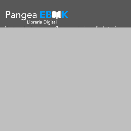
Nuestros ebooks son compatibles con cualquier medio electronico,
Smartphone, laptop, tablet.
Puedes realizar tus pagos desde México (MercadoPago) o cualquier
parte del mundo (Paypal).
Leer Ebooks, Nunca ha sido tan facil.
SOPORTE
contacto@pangeaebook.mx
METODOS DE PAGO
Cuenta
Mi cuenta
Mis Pedidos