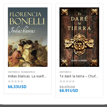
HISTÓRICO
,
ROMÁNTICO
HISTÓRICO
Indias blancas. La vuelta del ranquel – Florencia Bonelli
Te daré la tierra – Chufo Lloréns
$
6.33USD
0
out of 5
0
out of 5
$
8.07USD
$
6.91USD