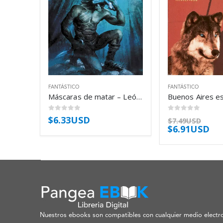
FANTÁSTICO
FANTÁSTICO
Máscaras de matar – León Arsenal
0
out of 5
0
out of 5
$
6.33USD
$
7.49USD
$
6.91USD
Nuestros ebooks son compatibles con cualquier medio electro