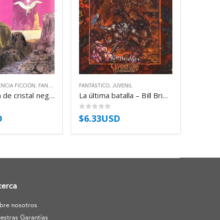
ENCIA FICCIÓN
,
FANTÁSTICO
FANTÁSTICO
,
JUVENIL
La montaña de cristal negro – Tad Williams
La última batalla – Bill Bridges
0
out of 5
D
$
6.33USD
cerca
bre nosotros
estras Garantías