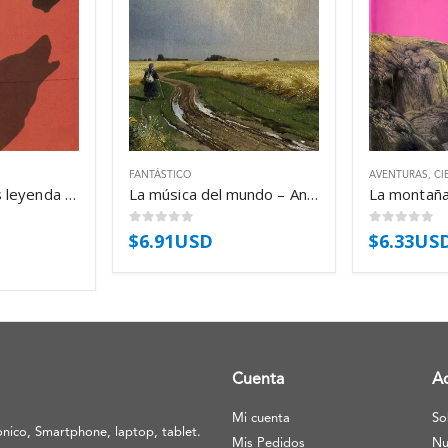
FANTÁSTICO
AVENTURAS
,
CI
Buenos Aires es leyenda 3 – Guillermo Barrantes
La música del mundo – Andrés Ibáñez
0
out of 5
0
out of 5
$
6.91USD
$
6.33US
Cuenta
A
Mi cuenta
So
nico, Smartphone, laptop, tablet.
Mis Pedidos
Nu