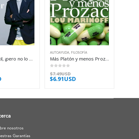
AUTOAYUDA
,
FILOSOFÍA
Parece difícil, ¡pero no lo es! – Àngel Llàcer
Más Platón y menos Prozac – Lou Marinoff
0
out of 5
$
7.49USD
D
$
6.91USD
cerca
bre nosotros
estras Garantías