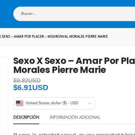
X SEXO – AMAR POR PLACER – MOURONVAL MORALES PIERRE MARIE
Sexo X Sexo – Amar Por Pl
Morales Pierre Marie
$
9.82USD
$
6.91USD
United States dollar ($) - USD
DESCRIPCIÓN
INFORMACIÓN ADICIONAL
El sexo, la actividad sexual, es una necesidad bási