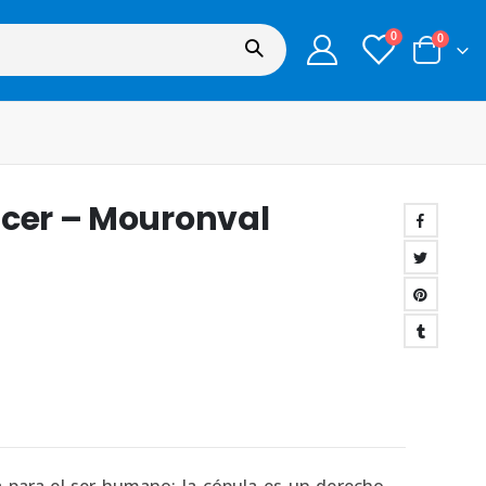
0
0
acer – Mouronval
ca para el ser humano: la cópula es un derecho