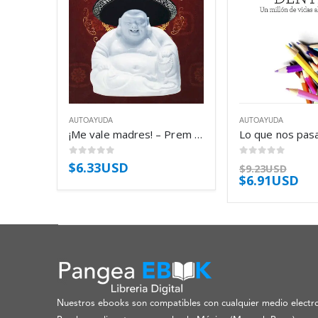
AUTOAYUDA
AUTOAYUDA
¡Me vale madres! – Prem Dayal
0
out of 5
0
out of 5
$
6.33USD
$
9.23USD
$
6.91USD
Nuestros ebooks son compatibles con cualquier medio electro