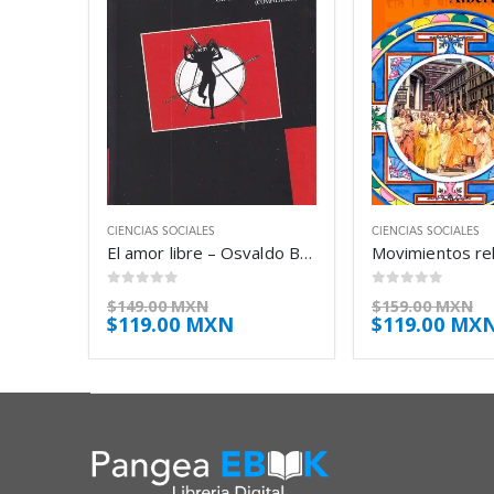
CIENCIAS SOCIALES
CIENCIAS SOCIALES
El amor libre – Osvaldo Baigorria
0
out of 5
0
out of 5
$
149.00 MXN
$
159.00 MXN
$
119.00 MXN
$
119.00 MX