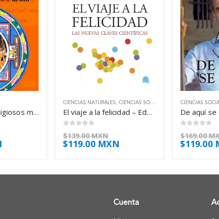
CIENCIAS NATURALES
,
CIENCIAS SOCIALES
CIENCIAS SOCI
Movimientos religiosos modernos – Benigno Alberto Cardín Garay
El viaje a la felicidad – Eduardo Punset
0
out of 5
0
out of 5
$
139.00 MXN
$
169.00 M
N
$
119.00 MXN
$
119.00
Cuenta
A