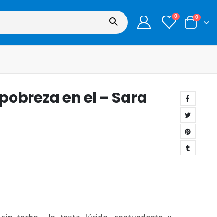
0
0
 pobreza en el – Sara
 sin techo. Un texto lúcido, contundente y