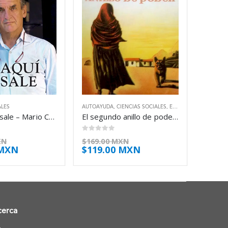
ALES
AUTOAYUDA
,
CIENCIAS SOCIALES
,
ESPIRITUALIDAD
De aquí se sale – Mario Conde Conde
El segundo anillo de poder – Carlos Castaneda
0
out of 5
XN
$
169.00 MXN
 MXN
$
119.00 MXN
cerca