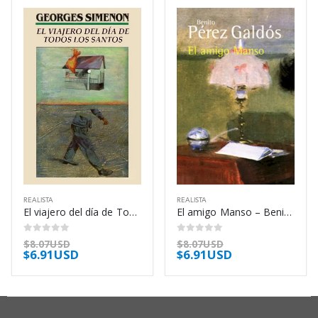
REALISTA
REALISTA
El viajero del día de Todos los Santos – Georges Simenon
El amigo Manso – Benito Pérez Galdós
0
out of 5
0
out of 5
$
8.07USD
$
8.07USD
$
6.91USD
$
6.91USD