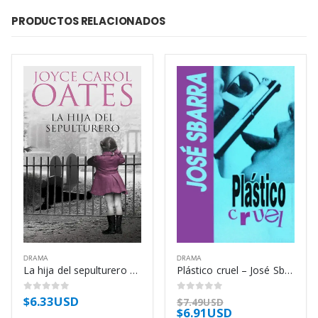
PRODUCTOS RELACIONADOS
DRAMA
DRAMA
La hija del sepulturero – Joyce Carol Oates
Plástico cruel – José Sbarra
$
6.33USD
0
out of 5
0
out of 5
$
7.49USD
$
6.91USD