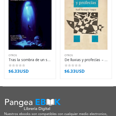
OTROS
OTROS
Tras la sombra de un submarino – Robert Kurson
De lluvias y profecías – Raúl Remigio Vargas
$
6.33USD
$
6.33USD
0
out of 5
0
out of 5
Nuestros ebooks son compatibles con cualquier medio electronico,