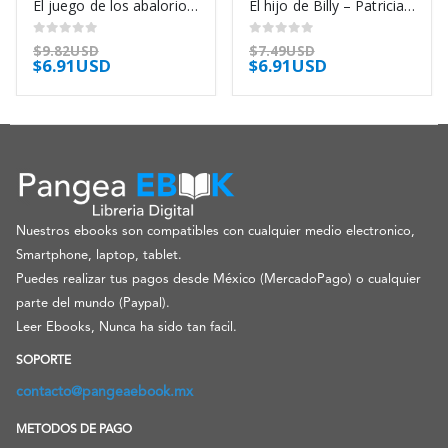
El juego de los abalorios – Hermann Hesse
El hijo de Billy – Patricia Nell Warren
0
out of 5
0
out of 5
$
9.82USD
$
7.49USD
$
6.91USD
$
6.91USD
Nuestros ebooks son compatibles con cualquier medio electronico,
Smartphone, laptop, tablet.
Puedes realizar tus pagos desde México (MercadoPago) o cualquier
parte del mundo (Paypal).
Leer Ebooks, Nunca ha sido tan facil.
SOPORTE
contacto@pangeaebook.mx
METODOS DE PAGO