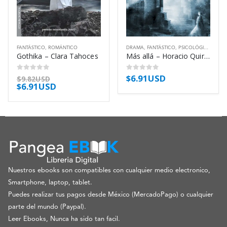
FANTÁSTICO
,
ROMÁNTICO
DRAMA
,
FANTÁSTICO
,
PSICOLÓGICO
,
ROM
Gothika – Clara Tahoces
Más allá – Horacio Quiroga
$
6.91USD
0
out of 5
0
out of 5
$
9.82USD
$
6.91USD
Nuestros ebooks son compatibles con cualquier medio electronico,
Smartphone, laptop, tablet.
Puedes realizar tus pagos desde México (MercadoPago) o cualquier
parte del mundo (Paypal).
Leer Ebooks, Nunca ha sido tan facil.