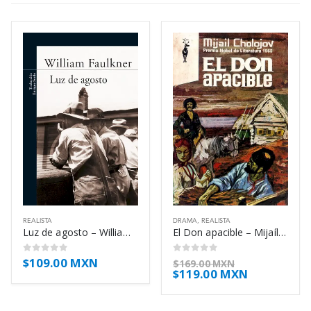
REALISTA
DRAMA
,
REALISTA
Luz de agosto – William Faulkner
El Don apacible – Mijaíl Shólojov
$
109.00 MXN
0
out of 5
0
out of 5
$
169.00 MXN
$
119.00 MXN