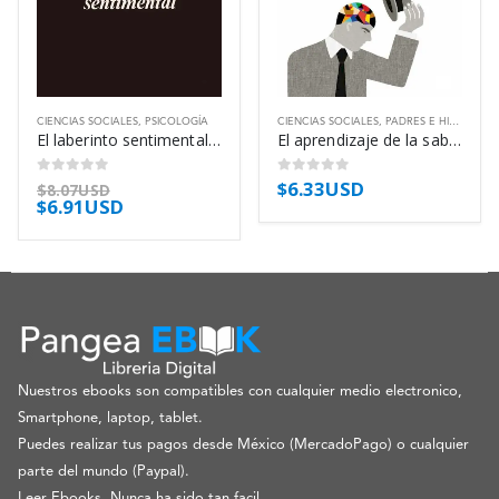
CIENCIAS SOCIALES
,
PSICOLOGÍA
CIENCIAS SOCIALES
,
PADRES E HIJOS
,
PSI
El laberinto sentimental – José Antonio Marina Torres
El aprendizaje de la sabiduría – José Antonio Marina Torres
$
6.33USD
0
out of 5
0
out of 5
$
8.07USD
$
6.91USD
Nuestros ebooks son compatibles con cualquier medio electronico,
Smartphone, laptop, tablet.
Puedes realizar tus pagos desde México (MercadoPago) o cualquier
parte del mundo (Paypal).
Leer Ebooks, Nunca ha sido tan facil.