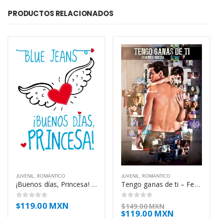
PRODUCTOS RELACIONADOS
JUVENIL
,
ROMÁNTICO
JUVENIL
,
ROMÁNTICO
¡Buenos días, Princesa! – Blue Jeans
Tengo ganas de ti – Federico Moccia
$
119.00 MXN
0
out of 5
0
out of 5
$
149.00 MXN
$
119.00 MXN