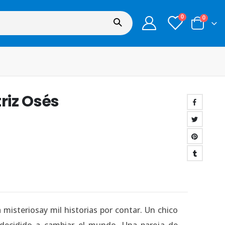
0
0
riz Osés
 misteriosay mil historias por contar. Un chico
decidido a cambiar el mundo. Una pareja de