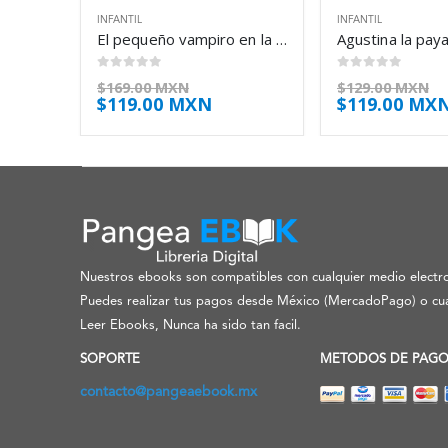
INFANTIL
INFANTIL
El pequeño vampiro en la granja – Angela Sommer-Bodenburg
0
out of 5
0
out of 5
$
169.00 MXN
$
129.00 MXN
$
119.00 MXN
$
119.00 MX
Nuestros ebooks son compatibles con cualquier medio electro
Puedes realizar tus pagos desde México (MercadoPago) o cua
Leer Ebooks, Nunca ha sido tan facil.
SOPORTE
METODOS DE PAG
contacto@pangeaebook.mx