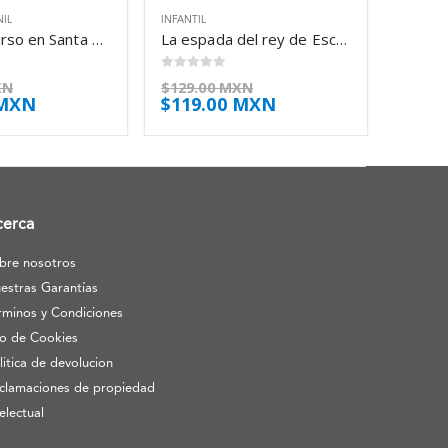
NIL
INFANTIL
Segundo curso en Santa Clara – Enid Blyton
La espada del rey de Escocia – Sir Steve Stevenson
0
out of 5
XN
$
129.00 MXN
 MXN
$
119.00 MXN
cerca
bre nosotros
estras Garantías
rminos y Condiciones
o de Cookies
litica de devolucion
clamaciones de propiedad
telectual