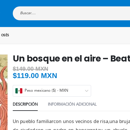
Z OSÉS
Un bosque en el aire – Beat
$
149.00 MXN
$
119.00 MXN
Peso mexicano ($) - MXN
DESCRIPCIÓN
INFORMACIÓN ADICIONAL
Un pueblo familiarcon unos vecinos de risa,una bruja
de ciudadcon un padre en bancarrotay un abuelo 