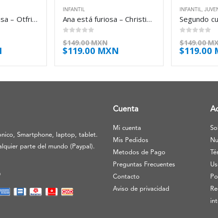
INFANTIL
INFANTIL
,
JUVE
Agustina la payasa – Otfried Preussler
Ana está furiosa – Christine Nöstlinger
0
out of 5
0
out of 5
$
149.00 MXN
$
149.00 M
N
$
119.00 MXN
$
119.00
Cuenta
A
Mi cuenta
So
nico, Smartphone, laptop, tablet.
Mis Pedidos
Nu
lquier parte del mundo (Paypal).
Metodos de Pago
Té
Preguntas Frecuentes
Us
O
Contacto
Po
Aviso de privacidad
Re
in