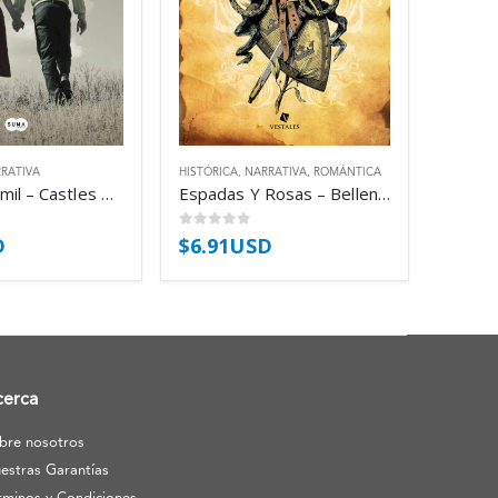
RATIVA
HISTÓRICA
,
NARRATIVA
,
ROMÁNTICA
Hannah Y Emil – Castles Belinda
Espadas Y Rosas – Bellenden Mills
0
out of 5
D
$
6.91USD
cerca
bre nosotros
estras Garantías