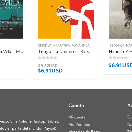
CHICK-LIT
,
NARRATIVA
,
ROMÁNTICA
HISTÓRICA
,
NAR
El Misterio De La Villa – Maugham W Somerset
Tengo Tu Numero – Kinsella Sophie
0
out of 5
0
out of 5
$
6.91US
$
9.82USD
$
6.91USD
Cuenta
A
Mi cuenta
So
nico, Smartphone, laptop, tablet.
Mis Pedidos
Nu
lquier parte del mundo (Paypal).