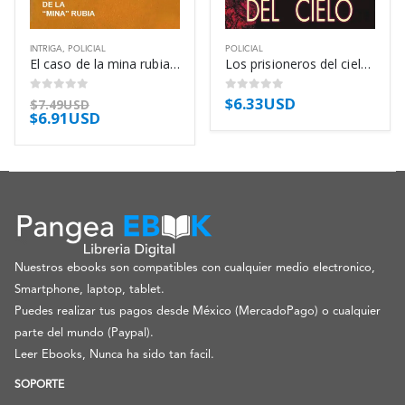
INTRIGA
,
POLICIAL
POLICIAL
El caso de la mina rubia – Erle Stanley Gardner
Los prisioneros del cielo – James Lee Burke
$
6.33USD
0
out of 5
0
out of 5
$
7.49USD
$
6.91USD
Nuestros ebooks son compatibles con cualquier medio electronico,
Smartphone, laptop, tablet.
Puedes realizar tus pagos desde México (MercadoPago) o cualquier
parte del mundo (Paypal).
Leer Ebooks, Nunca ha sido tan facil.
SOPORTE