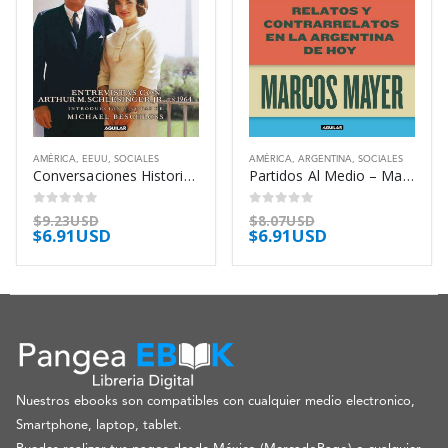
AMÉRICA
,
EEUU
,
SOCIALES
AMÉRICA
,
ARGENTINA
,
SOCIALES
Conversaciones Historicas Sobre Mi Vida – Kennedy Jacqueline
Partidos Al Medio – Mayer Marcos
0
out of 5
0
out of 5
$
9.23USD
$
8.07USD
$
6.91USD
$
6.91USD
Nuestros ebooks son compatibles con cualquier medio electronico,
Smartphone, laptop, tablet.