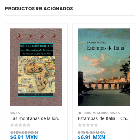
PRODUCTOS RELACIONADOS
VIAJES
HISTORIA
,
MEMORIAS
,
VIAJES
Las montañas de la luna – Richard Francis, Sir Burton
Estampas de Italia – Charles Dickens
0
out of 5
0
out of 5
$
109.00 MXN
$
159.00 MXN
$
6.91 MXN
$
6.91 MXN