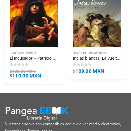
HISTÓRICO
,
INTRIGA
HISTÓRICO
,
ROMÁNTICO
El inquisidor – Patricio Sturlese
Indias blancas. La vuelta del ranquel – Florencia Bonelli
$
109.00 MXN
0
out of 5
0
out of 5
$
139.00 MXN
$
119.00 MXN
Nuestros ebooks son compatibles con cualquier medio electronico,