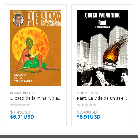
INTRIGA
,
POLICIAL
INTRIGA
,
SÁTIRA
El caso de la mina rubia – Erle Stanley Gardner
Rant. La vida de un asesino – Chuck Palahniuk
0
out of 5
0
out of 5
$
7.49USD
$
7.49USD
$
6.91USD
$
6.91USD