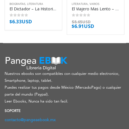
BIOGRAFÍAS
,
LITERATURA
LITERATURA
,
VARIOS
El Dictador – La Historia Secreta Y – Seoane Maria Y Muleiro Vicente
El Viajero Mas Lento – El Arte De No – Vila Matas Enrique
$
6.33USD
0
out of 5
0
out of 5
$
8.65USD
$
6.91USD
Nuestros ebooks son compatibles con cualquier medio electronico,
Smartphone, laptop, tablet.
Puedes realizar tus pagos desde México (MercadoPago) o cualquier
parte del mundo (Paypal).
Leer Ebooks, Nunca ha sido tan facil.
SOPORTE
contacto@pangeaebook.mx