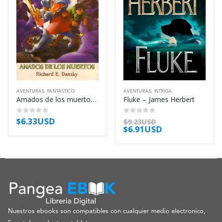
AVENTURAS
,
FANTÁSTICO
AVENTURAS
,
INTRIGA
Amados de los muertos – Richard E. Dansky
Fluke – James Herbert
$
6.33USD
0
out of 5
0
out of 5
$
9.23USD
$
6.91USD
Nuestros ebooks son compatibles con cualquier medio electronico,