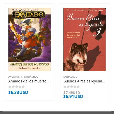
AVENTURAS
,
FANTÁSTICO
FANTÁSTICO
Amados de los muertos – Richard E. Dansky
Buenos Aires es leyenda 3 – Guillermo Barrantes
$
6.33USD
0
out of 5
0
out of 5
$
7.49USD
$
6.91USD