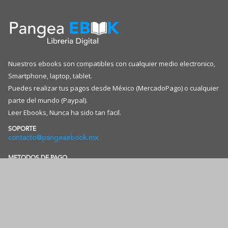
la
la
página
página
de
de
producto
producto
Nuestros ebooks son compatibles con cualquier medio electronico,
Smartphone, laptop, tablet.
Puedes realizar tus pagos desde México (MercadoPago) o cualquier
parte del mundo (Paypal).
Leer Ebooks, Nunca ha sido tan facil.
SOPORTE
contacto@pangeaebook.mx
METODOS DE PAGO
CUENTA
Mi cuenta