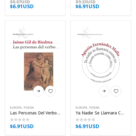
$
8.07USD
$
9.23USD
$
6.91USD
$
6.91USD
opciones
opciones
se
se
pueden
pueden
elegir
elegir
en
en
la
la
página
página
de
de
producto
producto
Este
Este
producto
producto
tiene
tiene
EUROPA
,
POESÍA
EUROPA
,
POESÍA
múltiples
múltiples
Las Personas Del Verbo – Gil De Biedma Jaime
Ya Nadie Se Llamara Como Yo – Poesia – Fernandez Mallo Agustin
variantes.
variantes.
Las
Las
$
6.91USD
$
6.91USD
0
out of 5
0
out of 5
opciones
opciones