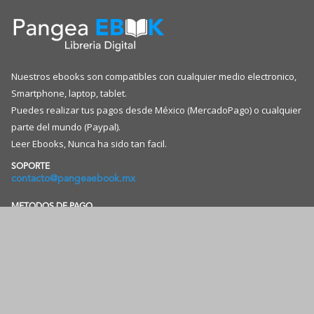
página
página
de
de
producto
producto
Nuestros ebooks son compatibles con cualquier medio electronico,
Smartphone, laptop, tablet.
Puedes realizar tus pagos desde México (MercadoPago) o cualquier
parte del mundo (Paypal).
Leer Ebooks, Nunca ha sido tan facil.
SOPORTE
contacto@pangeaebook.mx
METODOS DE PAGO
CUENTA
Mi cuenta
Mis Pedidos