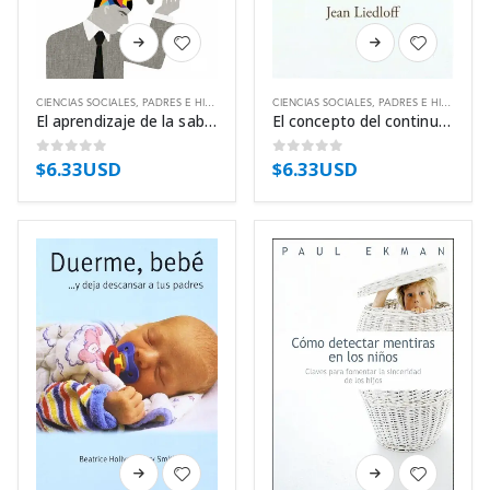
Este
Este
producto
producto
tiene
tiene
CIENCIAS SOCIALES
,
PADRES E HIJOS
,
PSICOLOGÍA
CIENCIAS SOCIALES
,
PADRES E HIJOS
múltiples
múltiples
El aprendizaje de la sabiduría – José Antonio Marina Torres
El concepto del continuum – Jean Liedloff
variantes.
variantes.
Las
Las
$
6.33USD
$
6.33USD
0
out of 5
0
out of 5
opciones
opciones
se
se
pueden
pueden
elegir
elegir
en
en
la
la
página
página
de
de
producto
producto
Este
Este