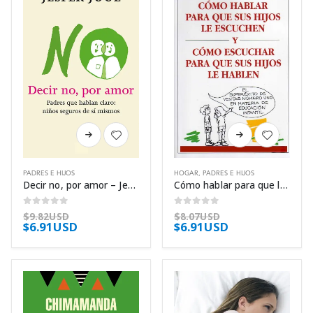
en
en
la
la
página
página
de
de
producto
producto
Este
Este
producto
producto
tiene
tiene
PADRES E HIJOS
HOGAR
,
PADRES E HIJOS
múltiples
múltiples
Decir no, por amor – Jesper Juul
Cómo hablar para que los niños escuchen y cómo escuchar para que los niños hablen – Adele Faber
variantes.
variantes.
Las
Las
0
out of 5
0
out of 5
$
9.82USD
$
8.07USD
$
6.91USD
$
6.91USD
opciones
opciones
se
se
pueden
pueden
elegir
elegir
en
en
la
la