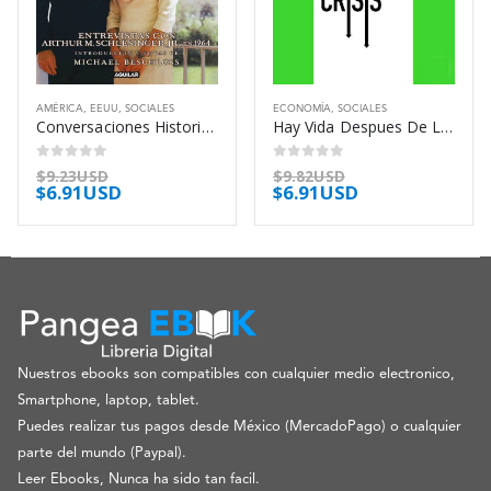
AMÉRICA
,
EEUU
,
SOCIALES
ECONOMÍA
,
SOCIALES
Conversaciones Historicas Sobre Mi Vida – Kennedy Jacqueline
Hay Vida Despues De La Crisis – Diez Jose Carlos
0
out of 5
0
out of 5
$
9.23USD
$
9.82USD
$
6.91USD
$
6.91USD
Nuestros ebooks son compatibles con cualquier medio electronico,
Smartphone, laptop, tablet.
Puedes realizar tus pagos desde México (MercadoPago) o cualquier
parte del mundo (Paypal).
Leer Ebooks, Nunca ha sido tan facil.