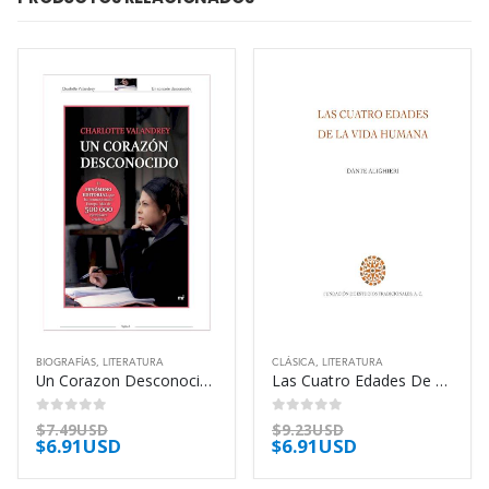
BIOGRAFÍAS
,
LITERATURA
CLÁSICA
,
LITERATURA
Un Corazon Desconocido – Valandrey Charlotte
Las Cuatro Edades De La Vida Humana – Alighieri Dante
0
out of 5
0
out of 5
$
7.49USD
$
9.23USD
$
6.91USD
$
6.91USD