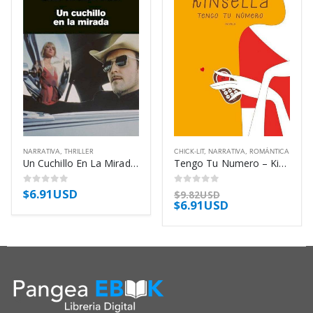
NARRATIVA
,
THRILLER
CHICK-LIT
,
NARRATIVA
,
ROMÁNTICA
Un Cuchillo En La Mirada – Thompson Jim
Tengo Tu Numero – Kinsella Sophie
$
6.91USD
0
out of 5
0
out of 5
$
9.82USD
$
6.91USD