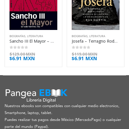
BIOGRAFÍAS
,
LITERATURA
BIOGRAFÍAS
,
LITERATURA
Sancho III El Mayor – Martinez Diez Gonzalo
Josefa – Terragno Rodolfo
0
out of 5
0
out of 5
$
129.00 MXN
$
119.00 MXN
$
6.91 MXN
$
6.91 MXN
Nuestros ebooks son compatibles con cualquier medio electronico,
Smartphone, laptop, tablet.
Puedes realizar tus pagos desde México (MercadoPago) o cualquier
parte del mundo (Paypal).