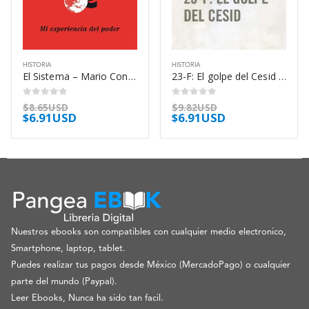
HISTORIA
HISTORIA
El Sistema – Mario Conde Conde
23-F: El golpe del Cesid – Jesús Palacios
0
out of 5
0
out of 5
$
8.65USD
$
9.82USD
$
6.91USD
$
6.91USD
Nuestros ebooks son compatibles con cualquier medio electronico,
Smartphone, laptop, tablet.
Puedes realizar tus pagos desde México (MercadoPago) o cualquier
parte del mundo (Paypal).
Leer Ebooks, Nunca ha sido tan facil.