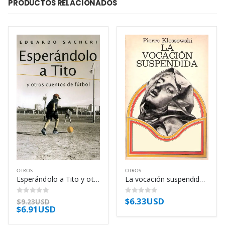
PRODUCTOS RELACIONADOS
OTROS
OTROS
Esperándolo a Tito y otros cuentos de fútbol – Eduardo Sacheri
La vocación suspendida – Pierre Klossowski
$
6.33USD
0
out of 5
0
out of 5
$
9.23USD
$
6.91USD