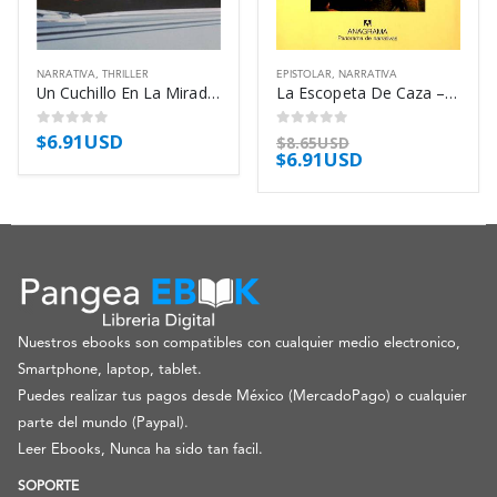
NARRATIVA
,
THRILLER
EPISTOLAR
,
NARRATIVA
Un Cuchillo En La Mirada – Thompson Jim
La Escopeta De Caza – Inoue Yasushi
$
6.91USD
0
out of 5
0
out of 5
$
8.65USD
$
6.91USD
Nuestros ebooks son compatibles con cualquier medio electronico,
Smartphone, laptop, tablet.
Puedes realizar tus pagos desde México (MercadoPago) o cualquier
parte del mundo (Paypal).
Leer Ebooks, Nunca ha sido tan facil.
SOPORTE