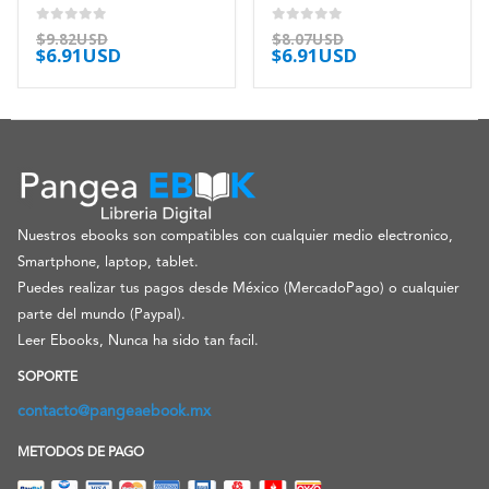
0
out of 5
0
out of 5
$
9.82USD
$
8.07USD
$
6.91USD
$
6.91USD
Nuestros ebooks son compatibles con cualquier medio electronico,
Smartphone, laptop, tablet.
Puedes realizar tus pagos desde México (MercadoPago) o cualquier
parte del mundo (Paypal).
Leer Ebooks, Nunca ha sido tan facil.
SOPORTE
contacto@pangeaebook.mx
METODOS DE PAGO