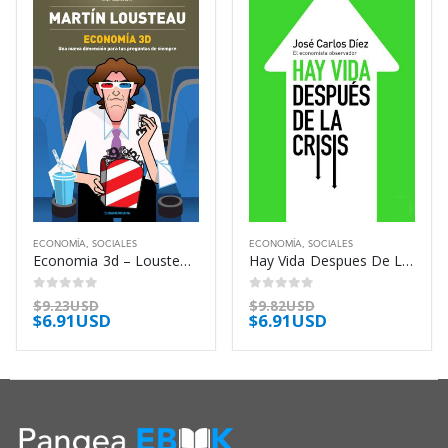
ECONOMÍA
,
SOCIALES
ECONOMÍA
,
SOCIALES
Economia 3d – Lousteau Martin
Hay Vida Despues De La Crisis – Diez Jose Carlos
0
out of 5
0
out of 5
$
9.23USD
$
9.82USD
$
6.91USD
$
6.91USD