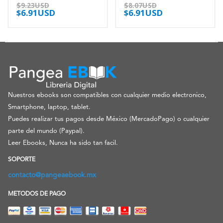
0
out of 5
0
out of 5
$
9.23USD
$
8.07USD
$
6.91USD
$
6.91USD
Nuestros ebooks son compatibles con cualquier medio electronico,
Smartphone, laptop, tablet.
Puedes realizar tus pagos desde México (MercadoPago) o cualquier
parte del mundo (Paypal).
Leer Ebooks, Nunca ha sido tan facil.
SOPORTE
contacto@pangeaebook.mx
METODOS DE PAGO